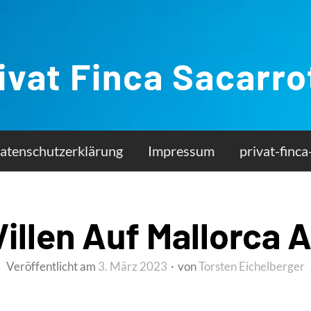
ivat Finca Sacarro
atenschutzerklärung
Impressum
privat-finca
illen Auf Mallorca A
Veröffentlicht am
3. März 2023
von
Torsten Eichelberger