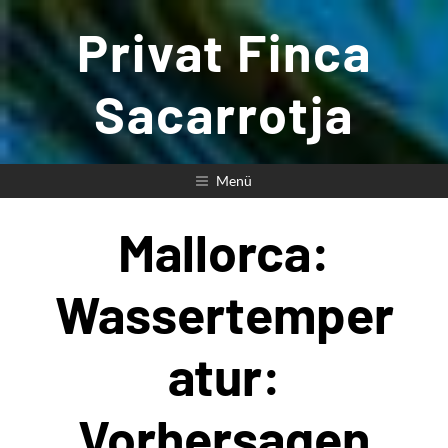
Zum
Privat Finca
Inhalt
springen
Sacarrotja
Menü
Mallorca:
Wassertemper
Atur:
Vorhersagen